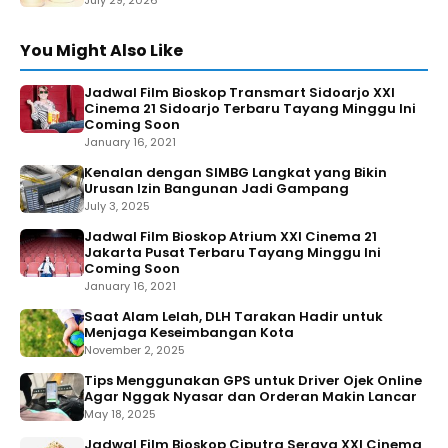
July 29, 2026
You Might Also Like
Jadwal Film Bioskop Transmart Sidoarjo XXI
Cinema 21 Sidoarjo Terbaru Tayang Minggu Ini
Coming Soon
January 16, 2021
Kenalan dengan SIMBG Langkat yang Bikin
Urusan Izin Bangunan Jadi Gampang
July 3, 2025
Jadwal Film Bioskop Atrium XXI Cinema 21
Jakarta Pusat Terbaru Tayang Minggu Ini
Coming Soon
January 16, 2021
Saat Alam Lelah, DLH Tarakan Hadir untuk
Menjaga Keseimbangan Kota
November 2, 2025
Tips Menggunakan GPS untuk Driver Ojek Online
Agar Nggak Nyasar dan Orderan Makin Lancar
May 18, 2025
Jadwal Film Bioskop Ciputra Seraya XXI Cinema