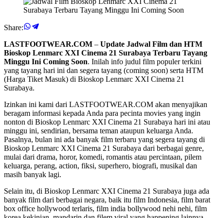
Share:
LASTFOOTWEAR.COM
–
Update Jadwal Film dan HTM
Bioskop Lenmarc XXI Cinema 21 Surabaya Terbaru Tayang
Minggu Ini Coming Soon
. Inilah info judul film populer terkini
yang tayang hari ini dan segera tayang (coming soon) serta HTM
(Harga Tiket Masuk) di Bioskop Lenmarc XXI Cinema 21
Surabaya.
Izinkan ini kami dari LASTFOOTWEAR.COM akan menyajikan
beragam informasi kepada Anda para pecinta movies yang ingin
nonton di Bioskop Lenmarc XXI Cinema 21 Surabaya hari ini atau
minggu ini, sendirian, bersama teman ataupun keluarga Anda.
Pasalnya, bulan ini ada banyak film terbaru yang segera tayang di
Bioskop Lenmarc XXI Cinema 21 Surabaya dari berbagai genre,
mulai dari drama, horor, komedi, romantis atau percintaan, pilem
keluarga, perang, action, fiksi, superhero, biografi, musikal dan
masih banyak lagi.
Selain itu, di Bioskop Lenmarc XXI Cinema 21 Surabaya juga ada
banyak film dari berbagai negara, baik itu film Indonesia, film barat
box office hollywood terlaris, film india bollywood nehi nehi, film
korea kekinian, mandarin dan filem viral yang happening lainnya